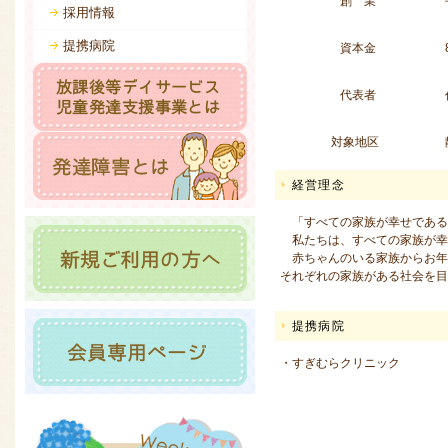
創 業
採用情報
提携病院
資本金
代表者
対象地区
経営理念
「すべての家族が幸せである
私たちは、すべての家族が幸
赤ちゃんのいる家族からお年
それぞれの家族がある社会を目
提携病院
・すぎむらクリニック