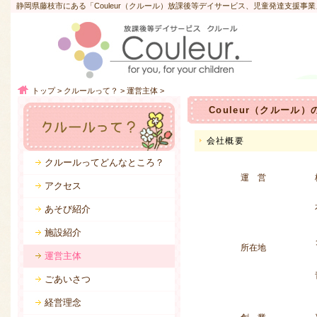
静岡県藤枝市にある「Couleur（クルール）放課後等デイサービス、児童発達支援事
トップ
>
クルールって？
>
運営主体
>
Couleur（クルール
会社概要
クルールってどんなところ？
運 営
アクセス
あそび紹介
施設紹介
所在地
運営主体
ごあいさつ
経営理念