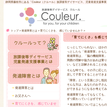
静岡県藤枝市にある「Couleur（クルール）放課後等デイサービス、児童発達支援事
トップ
>
発達障害とは
>
育てにくさを、 感じていませんか？
>
「育てにくさ」を感じ
じっとしていられない、ほかの
っとしたら「発達障害」かもし
発達障害は、「脳の機能障害」
周囲の理解や協力があれば乗り
い」などと誤解されることがあ
そんな時でも、その子に応じ
戻して子育てすることができま
「障害」という言葉に少し抵抗
そんな方は、あなたのお子さ
発達障害とは
ができるようになるか考えてみ
発達障害であってもなくても
お父さんへ
ずつ変わっていくはずです。
育てにくさを、 感じていませ
＊発達障害については
こちらの